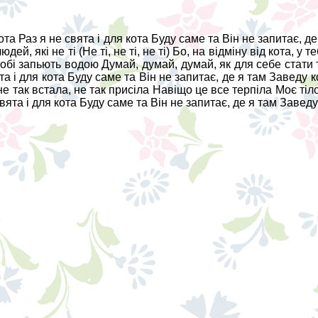
 кота Раз я не свята і для кота Буду саме та Він не запитає, 
й, які не ті (Не ті, не ті, не ті) Бо, на відміну від кота, у 
собі запьють водою Думай, думай, думай, як для себе стати
вята і для кота Буду саме та Він не запитає, де я там Заведу 
е так встала, не так присіла Навіщо це все терпіла Моє тіло 
 свята і для кота Буду саме та Він не запитає, де я там Завед