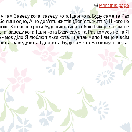
Print this page
де я там Заведу кота, заведу кота І для кота Буду саме та Раз
тебе лиш одне, А не девʼять життів (Девʼять життів) Нікого не
 тою, Хто через роки буде пишатися собою І якщо я всім не
кота, заведу кота І для кота Буду саме та Раз комусь не та Я
- моє діло Я люблю тільки кота, і це так мило І якщо я всім
у кота, заведу кота І для кота Буду саме та Раз комусь не та