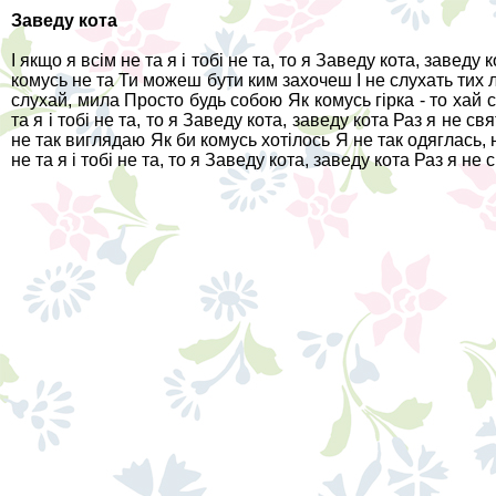
Заведу кота
І якщо я всім не та я і тобі не та, то я Заведу кота, заведу
комусь не та Ти можеш бути ким захочеш І не слухать тих люде
слухай, мила Просто будь собою Як комусь гірка - то хай 
та я і тобі не та, то я Заведу кота, заведу кота Раз я не с
не так виглядаю Як би комусь хотілось Я не так одяглась, н
не та я і тобі не та, то я Заведу кота, заведу кота Раз я не