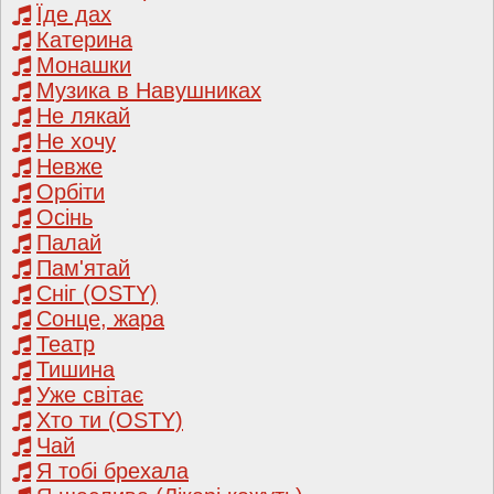
Їде дах
Катерина
Монашки
Музика в Навушниках
Не лякай
Не хочу
Невже
Орбіти
Осінь
Палай
Пам'ятай
Сніг (OSTY)
Сонце, жара
Театр
Тишина
Уже світає
Хто ти (OSTY)
Чай
Я тобі брехала