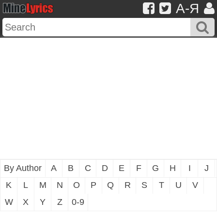
A-Я
By Author
A
B
C
D
E
F
G
H
I
J
K
L
M
N
O
P
Q
R
S
T
U
V
W
X
Y
Z
0-9