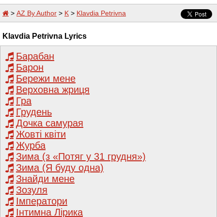
>
AZ By Author
>
K
>
Klavdia Petrivna
Klavdia Petrivna Lyrics
Барабан
Барон
Бережи мене
Верховна жриця
Гра
Грудень
Дочка самурая
Жовті квіти
Журба
Зима (з «Потяг у 31 грудня»)
Зима (Я буду одна)
Знайди мене
Зозуля
Імператори
Інтимна Лірика