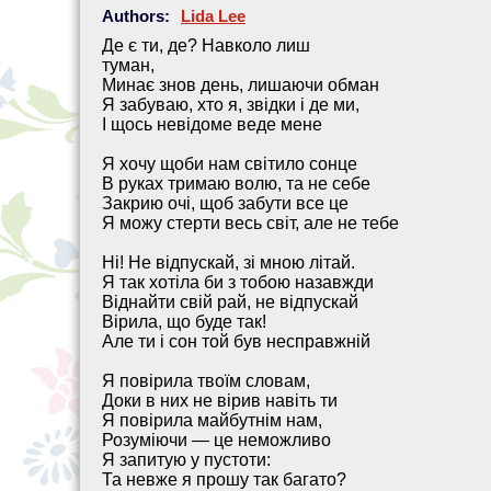
Authors:
Lida Lee
Де є ти, де? Навколо лиш
туман,
Минає знов день, лишаючи обман
Я забуваю, хто я, звідки і де ми,
І щось невідоме веде мене
Я хочу щоби нам світило сонце
В руках тримаю волю, та не себе
Закрию очі, щоб забути все це
Я можу стерти весь світ, але не тебе
Ні! Не відпускай, зі мною літай.
Я так хотіла би з тобою назавжди
Віднайти свій рай, не відпускай
Вірила, що буде так!
Але ти і сон той був несправжній
Я повірила твоїм словам,
Доки в них не вірив навіть ти
Я повірила майбутнім нам,
Розуміючи — це неможливо
Я запитую у пустоти:
Та невже я прошу так багато?