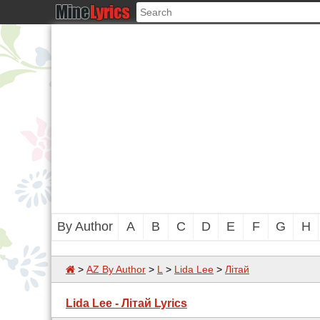
By Author
A
B
C
D
E
F
G
H
>
AZ By Author
>
L
>
Lida Lee
>
Літай
Lida Lee - Літай Lyrics