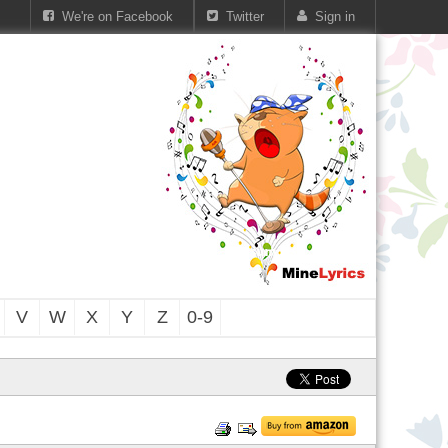
We're on Facebook
Twitter
Sign in
V
W
X
Y
Z
0-9