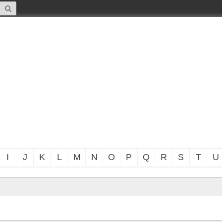
I
J
K
L
M
N
O
P
Q
R
S
T
U