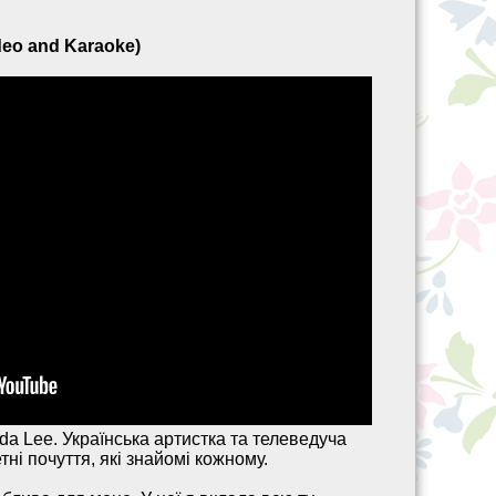
deo and Karaoke)
ida Lee. Українська артистка та телеведуча
ні почуття, які знайомі кожному.