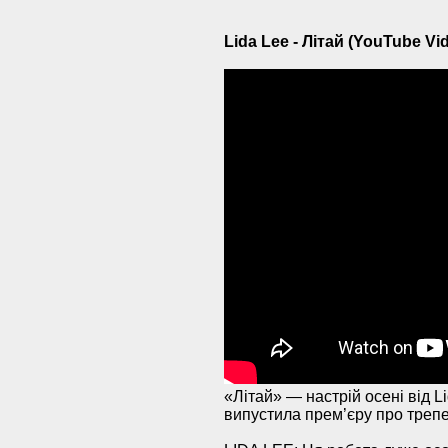
Lida Lee - Літай (YouTube Vi
«Літай» — настрій осені від L
випустила прем’єру про трепет