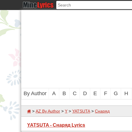
By Author
A
B
C
D
E
F
G
H
>
AZ By Author
>
Y
>
YATSUTA
>
Снаряд
YATSUTA - Снаряд Lyrics