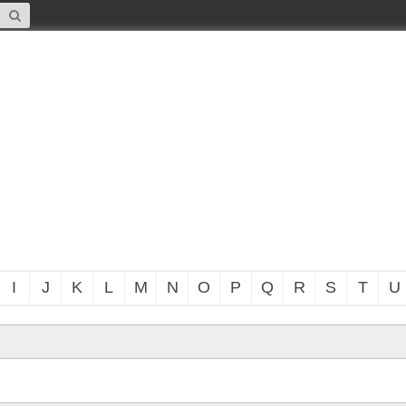
I
J
K
L
M
N
O
P
Q
R
S
T
U