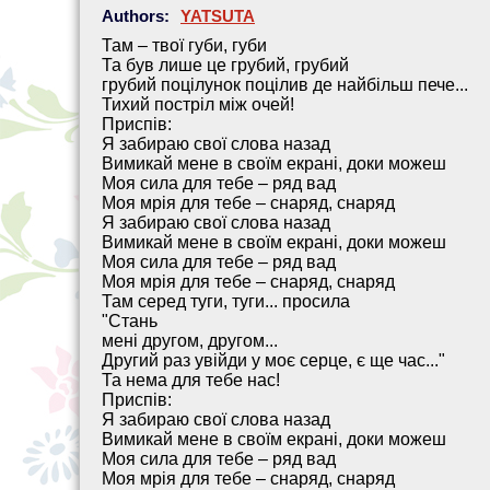
Authors:
YATSUTA
Там – твої губи, губи
Та був лише це грубий, грубий
грубий поцілунок поцілив де найбільш пече...
Тихий постріл між очей!
Приспів:
Я забираю свої слова назад
Вимикай мене в своїм екрані, доки можеш
Моя сила для тебе – ряд вад
Моя мрія для тебе – снаряд, снаряд
Я забираю свої слова назад
Вимикай мене в своїм екрані, доки можеш
Моя сила для тебе – ряд вад
Моя мрія для тебе – снаряд, снаряд
Там серед туги, туги... просила
"Стань
мені другом, другом...
Другий раз увійди у моє серце, є ще час..."
Та нема для тебе нас!
Приспів:
Я забираю свої слова назад
Вимикай мене в своїм екрані, доки можеш
Моя сила для тебе – ряд вад
Моя мрія для тебе – снаряд, снаряд