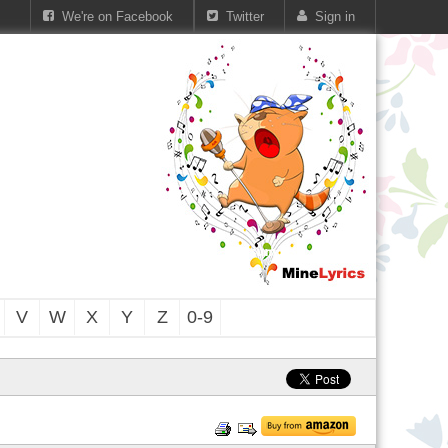
We're on Facebook
Twitter
Sign in
V
W
X
Y
Z
0-9