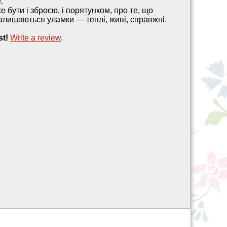
.
е бути і зброєю, і порятунком, про те, що
залишаються уламки — теплі, живі, справжні.
st!
Write a review
.