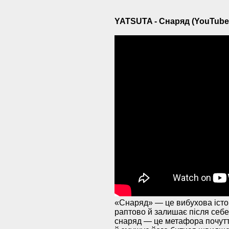
YATSUTA - Снаряд (YouTube 
«Снаряд» — це вибухова істор
раптово й залишає після себе 
снаряд — це метафора почутт