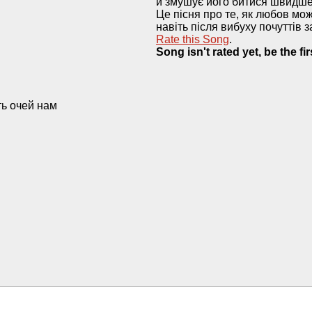
й змушує його битися швидше
Це пісня про те, як любов мож
навіть після вибуху почуттів 
Rate this Song
.
Song isn't rated yet, be the fir
ть очей нам